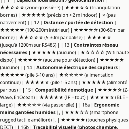
★★☆☆☆ (zone grossière) | ★★★☆☆ (triangulation
bornes) | ★★★★★ (précision < 2 m indoor) | ✗ (pas
nativement) | | 12 |
Distance / portée de détection
|
★★★★★ (100-200m intérieur) | ★★★☆☆ (30-60m par
borne) | ★★☆☆☆ (5-30m par balise) | ★★★★☆
(jusqu'à 1200m sur RS485) | | 13 |
Contraintes réseau
nécessaires
| ★★★★★ (aucune) | ★☆☆☆☆ (Wifi haute
dispo) | ★★★★☆ (aucune pour détection) | ★★★★★
(aucune) | | 14 |
Autonomie électrique des capteurs
|
★★★★★ (pile 5-10 ans) | ★☆☆☆☆ (alimentation
continue) | ★★★★☆ (pile 1-5 ans) | ★★★★★ (alimenté
par bus) | | 15 |
Compatibilité domotique
| ★★★★☆ (Z-
Wave, EnOcean) | ★★★★★ (IP = tout) | ★★★★☆ (BLE =
large) | ★★☆☆☆ (via passerelle) | | 16a |
Ergonomie
mains gantées humides
|, | ★★★☆☆ (smartphone
rugged tactile amélioré) |, | ★★★★★ (touches physiques
DECT) | | 16b |
Traçabilité visuelle (photos chambre,