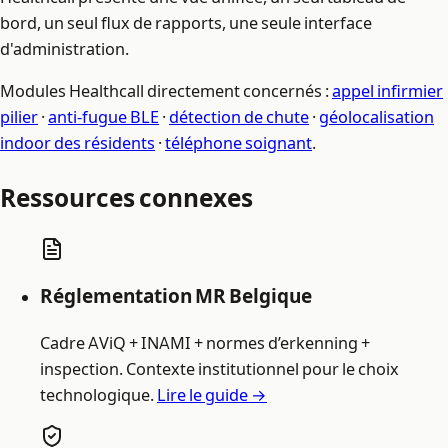
bord, un seul flux de rapports, une seule interface
d'administration.
Modules Healthcall directement concernés :
appel infirmier
pilier
·
anti-fugue BLE
·
détection de chute
·
géolocalisation
indoor des résidents
·
téléphone soignant
.
Ressources connexes
Réglementation MR Belgique
Cadre AViQ + INAMI + normes d’erkenning +
inspection. Contexte institutionnel pour le choix
technologique.
Lire le guide →