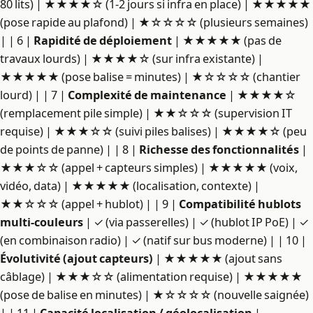
80 lits) | ★★★★☆ (1-2 jours si infra en place) | ★★★★★
(pose rapide au plafond) | ★☆☆☆☆ (plusieurs semaines)
| | 6 |
Rapidité de déploiement
| ★★★★★ (pas de
travaux lourds) | ★★★★☆ (sur infra existante) |
★★★★★ (pose balise = minutes) | ★☆☆☆☆ (chantier
lourd) | | 7 |
Complexité de maintenance
| ★★★★☆
(remplacement pile simple) | ★★☆☆☆ (supervision IT
requise) | ★★★☆☆ (suivi piles balises) | ★★★★☆ (peu
de points de panne) | | 8 |
Richesse des fonctionnalités
|
★★★☆☆ (appel + capteurs simples) | ★★★★★ (voix,
vidéo, data) | ★★★★★ (localisation, contexte) |
★★☆☆☆ (appel + hublot) | | 9 |
Compatibilité hublots
multi-couleurs
| ✓ (via passerelles) | ✓ (hublot IP PoE) | ✓
(en combinaison radio) | ✓ (natif sur bus moderne) | | 10 |
Évolutivité (ajout capteurs)
| ★★★★★ (ajout sans
câblage) | ★★★☆☆ (alimentation requise) | ★★★★★
(pose de balise en minutes) | ★☆☆☆☆ (nouvelle saignée)
| | 11 |
Capacité localisation / géolocalisation
|