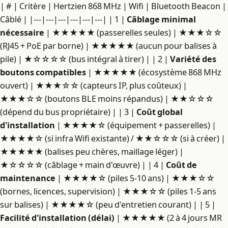
| # | Critère | Hertzien 868 MHz | Wifi | Bluetooth Beacon |
Câblé | |---|---|---|---|---|---| | 1 |
Câblage minimal
nécessaire
| ★★★★★ (passerelles seules) | ★★★☆☆
(RJ45 + PoE par borne) | ★★★★★ (aucun pour balises à
pile) | ★☆☆☆☆ (bus intégral à tirer) | | 2 |
Variété des
boutons compatibles
| ★★★★★ (écosystème 868 MHz
ouvert) | ★★★☆☆ (capteurs IP, plus coûteux) |
★★★☆☆ (boutons BLE moins répandus) | ★★☆☆☆
(dépend du bus propriétaire) | | 3 |
Coût global
d'installation
| ★★★★☆ (équipement + passerelles) |
★★★★☆ (si infra Wifi existante) / ★★☆☆☆ (si à créer) |
★★★★★ (balises peu chères, maillage léger) |
★☆☆☆☆ (câblage + main d'œuvre) | | 4 |
Coût de
maintenance
| ★★★★☆ (piles 5-10 ans) | ★★★☆☆
(bornes, licences, supervision) | ★★★☆☆ (piles 1-5 ans
sur balises) | ★★★★☆ (peu d'entretien courant) | | 5 |
Facilité d'installation (délai)
| ★★★★★ (2 à 4 jours MR