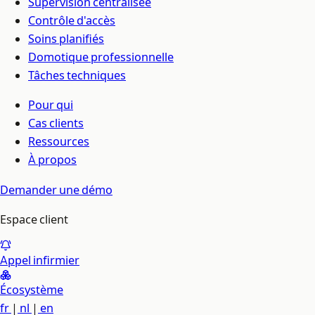
Supervision centralisée
Contrôle d'accès
Soins planifiés
Domotique professionnelle
Tâches techniques
Pour qui
Cas clients
Ressources
À propos
Demander une démo
Espace client
Appel infirmier
Écosystème
fr
|
nl
|
en